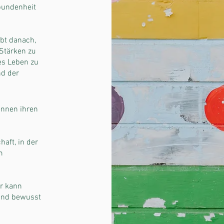
rbundenheit
ebt danach,
 Stärken zu
es Leben zu
nd der
nnen ihren
haft, in der
m
r kann
 und bewusst