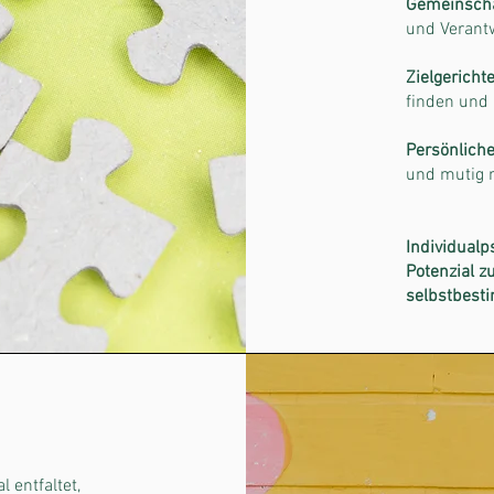
Gemeinscha
und Verant
Zielgericht
finden und 
Persönliche
und mutig 
Individualp
Potenzial zu
selbstbest
 entfaltet,