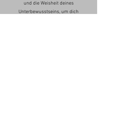
und die Weisheit deines
Unterbewusstseins, um dich
bestmöglich zu unterstützen - für
nachhaltige Erfolge.
Rückführungen - eine
besondere Form der
Hypnose
Zur Erforschung frühere Leben oder
Kindheitserlebnisse:
Zum
Erkennen und zur Lösung
unerklärlicher Blockaden,
die sich
durch aktuelle Ängste, Phobien oder
Probleme zeigen.
Zur
Heilung emotionaler Wunden
: