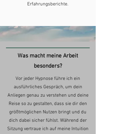
Erfahrungsberichte.
Was macht meine Arbeit
besonders?
Vor jeder Hypnose führe ich ein
ausführliches Gespräch, um dein
Anliegen genau zu verstehen und deine
Reise so zu gestalten, dass sie dir den
größtmöglichen Nutzen bringt und du
dich dabei sicher fühlst. Während der
Sitzung vertraue ich auf meine Intuition